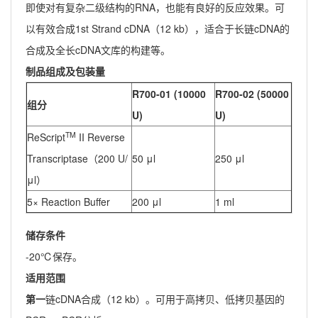
即使对有复杂二级结构的RNA，也能有良好的反应效果。可
以有效合成1st Strand cDNA（12 kb），适合于长链cDNA的
合成及全长cDNA文库的构建等。
制品组成及包装量
R700-01 (10000
R700-02 (50000
组分
U)
U)
TM
ReScript
II Reverse
Transcriptase（200 U/
50 μl
250 μl
μl）
5× Reaction Buffer
200 μl
1 ml
储存条件
-20℃保存。
适用范围
第一
链cDNA合成（12 kb）。可用于高拷贝、低拷贝基因的